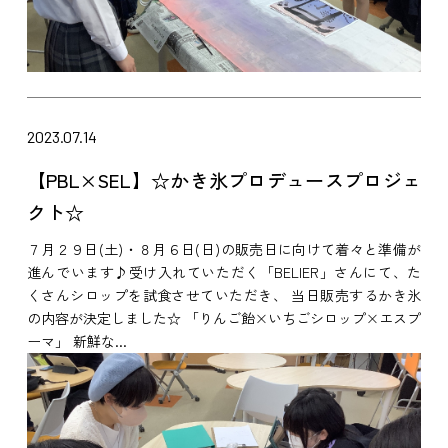
2023.07.14
【PBL×SEL】☆かき氷プロデュースプロジェ
クト☆
７月２９日(土)・８月６日(日)の販売日に向けて着々と準備が
進んでいます♪受け入れていただく「BELIER」さんにて、た
くさんシロップを試食させていただき、 当日販売するかき氷
の内容が決定しました☆ 「りんご飴×いちごシロップ×エスプ
ーマ」 新鮮な...