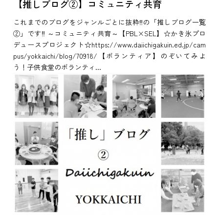
【推しブログ②】コミュニティ共育
これまでのブログをジャンルごとに抜粋‼の「推しブログ一覧
②」です‼ ～コミュニティ共育～【PBL×SEL】☆かき氷プロ
デュースプロジェクト☆https://www.daiichigakuin.ed.jp/cam
pus/yokkaichi/blog/70918/【ボランティア】のぞいてみよ
う！子供食堂のボランティ...