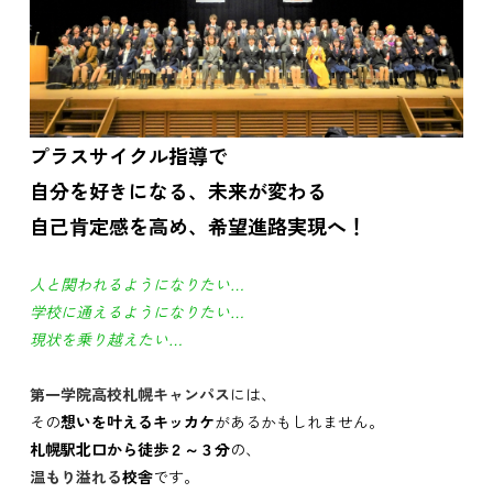
プラスサイクル指導で
自分を好きになる、未来が変わる
自己肯定感を高め、希望進路実現へ！
人と関われるようになりたい…
学校に通えるようになりたい…
現状を乗り越えたい…
第一学院高校札幌キャンパス
には、
その
想いを叶える
キッカケ
があるかもしれません。
札幌駅北口から徒歩２～３分
の、
温もり溢れる
校舎
です。