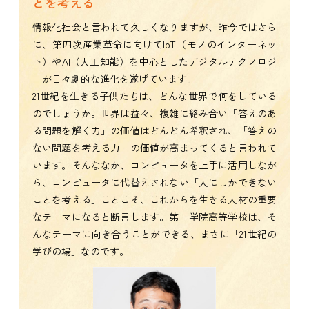
とを考える
情報化社会と言われて久しくなりますが、昨今ではさら
に、第四次産業革命に向けてIoT（モノのインターネッ
ト）やAI（人工知能）を中心としたデジタルテクノロジ
ーが日々劇的な進化を遂げています。
21世紀を生きる子供たちは、どんな世界で何をしている
のでしょうか。世界は益々、複雑に絡み合い「答えのあ
る問題を解く力」の価値はどんどん希釈され、「答えの
ない問題を考える力」の価値が高まってくると言われて
います。そんななか、コンピュータを上手に活用しなが
ら、コンピュータに代替えされない「人にしかできない
ことを考える」ことこそ、これからを生きる人材の重要
なテーマになると断言します。第一学院高等学校は、そ
んなテーマに向き合うことができる、まさに「21世紀の
学びの場」なのです。