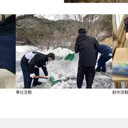
奉仕活動
創作活