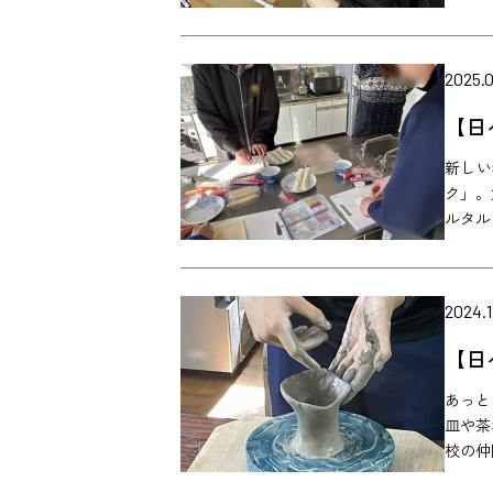
2025.0
【日
新しい
ク」。
ルタル
2024.1
【日
あっと
皿や茶
校の仲