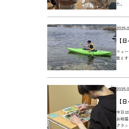
た。
2025.0
【日
ニュー
肢とす
2025.0
【日
今日は
お絵描
クラッ