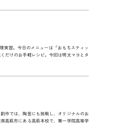
調理実習。今日のメニューは「おもちスティッ
焼くだけのお手軽レシピ。今回は明太マヨとタ
。創作では、陶芸にも挑戦し、オリジナルのお
城県高萩市にある高萩本校で、第一学院高等学