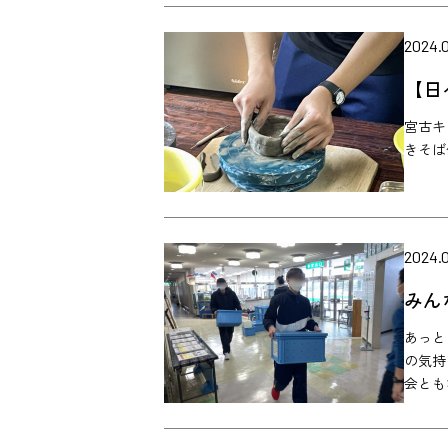
2024.0
【日
宮古キ
きそば
2024.
みん
あっと
の気持
会とも