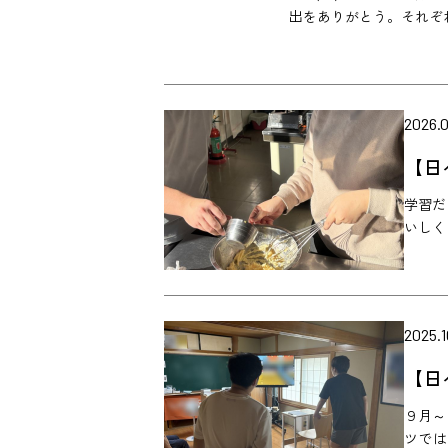
出をありがとう。それぞ
2026.0
【日
学習だ
いしく
2025.1
【日
９月～
ツでは