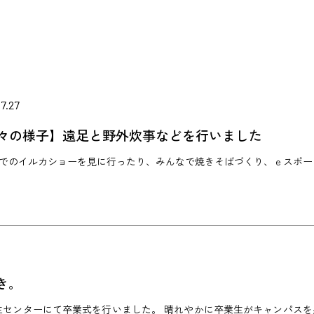
7.27
々の様子】遠足と野外炊事などを行いました
でのイルカショーを見に行ったり、みんなで焼きそばづくり、ｅスポー
き。
域創生センターにて卒業式を行いました。 晴れやかに卒業生がキャンパス