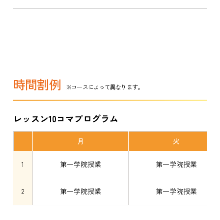
時間割例
※コースによって異なります。
レッスン10コマプログラム
月
火
1
第一学院授業
第一学院授業
2
第一学院授業
第一学院授業