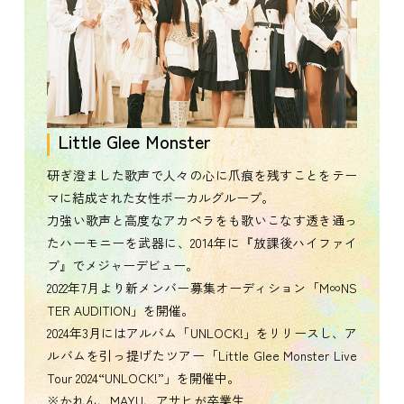
Little Glee Monster
研ぎ澄ました歌声で人々の心に爪痕を残すことをテー
マに結成された女性ボーカルグループ。
力強い歌声と高度なアカペラをも歌いこなす透き通っ
たハーモニーを武器に、2014年に『放課後ハイファイ
ブ』でメジャーデビュー。
2022年7月より新メンバー募集オーディション「M∞NS
TER AUDITION」を開催。
2024年3月にはアルバム「UNLOCK!」をリリースし、ア
ルバムを引っ提げたツアー「Little Glee Monster Live
Tour 2024“UNLOCK!”」を開催中。
※かれん、MAYU、アサヒが卒業生