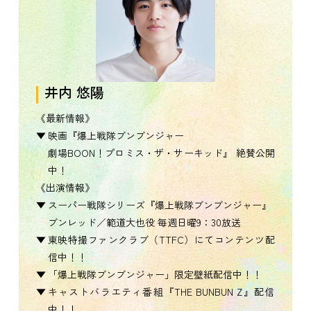
井内 悠陽
《最新情報》
映画『爆上戦隊ブンブンジャー
劇場BOON！プロミス・ザ・サーキッド』 絶賛公開
中！
《出演情報》
スーパー戦隊シリーズ『爆上戦隊ブンブンジャー』
ブンレッド／範道大也役 毎週日曜9：30放送
東映特撮ファンクラブ（TTFC）にてコンテンツ配
信中！！
「爆上戦隊ブンブンジャー」限定壁紙配信中！！
キャストバラエティ番組『THE BUNBUN Z』配信
中！！