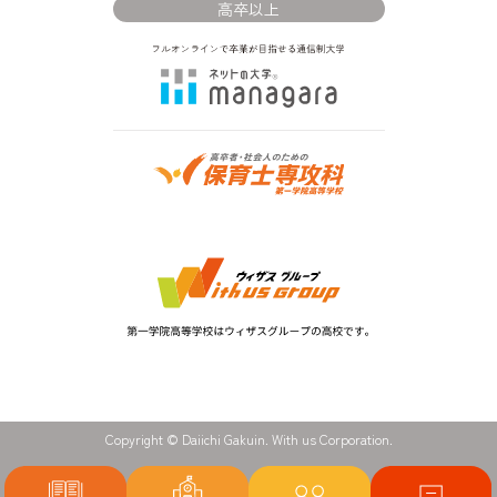
高卒以上
Copyright © Daiichi Gakuin. With us Corporation.