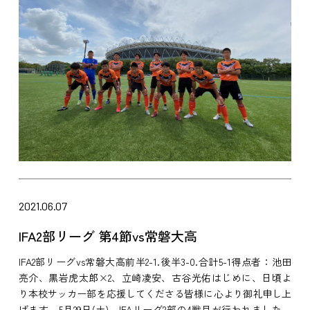
2021.06.07
IFA2部リーグ 第4節vs常磐大高
IFA2部リーグvs常磐大高前半2-1.後半3-0.合計5-1得点者：池田
亮介、黒岩虎太郎×2、立崎凌安、古谷光佑はじめに、日頃よ
り本校サッカー部を応援してくださる皆様に心より御礼申し上
げます。5月29日(土)、IFAリーグ2部の4戦目が行われました。