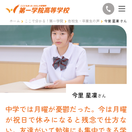
ホーム
ここで分かる！第一学院
在校生・卒業生の声
今里 星凜 さん
今里 星凜
さん
中学では月曜が憂鬱だった。今は月曜
が祝日で休みになると残念で仕方な
い。友達がいて勉強にも集中できる学