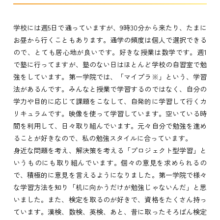
学校には週5日で通っていますが、9時30分から来たり、たまに
お昼から行くこともあります。通学の頻度は個人で選択できる
ので、とても居心地が良いです。好きな授業は数学です。週1
で塾に行ってますが、塾のない日はほとんど学校の自習室で勉
強をしています。第一学院では、「マイプラ※」という、学習
法があるんです。みんなと授業で学習するのではなく、自分の
学力や目的に応じて課題をこなして、自発的に学習して行くカ
リキュラムです。映像を使って学習しています。空いている時
間を利用して、日々取り組んでいます。元々自分で勉強を進め
ることが好きなので、私の勉強スタイルに合っています。
身近な問題を考え、解決策を考える「プロジェクト型学習」と
いうものにも取り組んでいます。個々の意見を求められるの
で、積極的に意見を言えるようになりました。第一学院で様々
な学習方法を知り「机に向かうだけが勉強じゃないんだ」と思
いました。また、検定を取るのが好きで、資格をたくさん持っ
ています。漢検、数検、英検、あと、昔に取ったそろばん検定