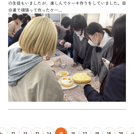
の生徒もいましたが、楽しんでケーキ作りをしていました。自
分達で頑張って作ったケー...
11
12
13
14
15
16
17
18
19
20