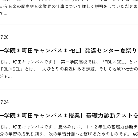
から音楽の歴史や音楽業界の仕事について詳しく説明をしていただきま
...
7.26
一学院＊町田キャンパス＊PBL】発達センター夏祭
ちは、町田キャンパスです！ 第一学院高校では、「PBL×SEL」と
「PBL×SEL」とは、一人ひとりの身近にある課題、そして地域や社
す...
7.24
一学院＊町田キャンパス＊授業】基礎力診断テスト
ちは、町田キャンパスです！ 夏休み前に、１・２年生の基礎力診断
分の学習の成果を測り、 次の学習計画へと繋げるためのものです。 成