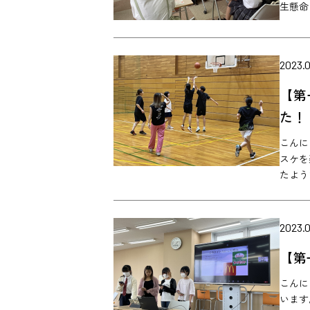
生懸命に
2023.0
【第
た！
こんに
スケを
たようで
2023.0
【第
こんに
います