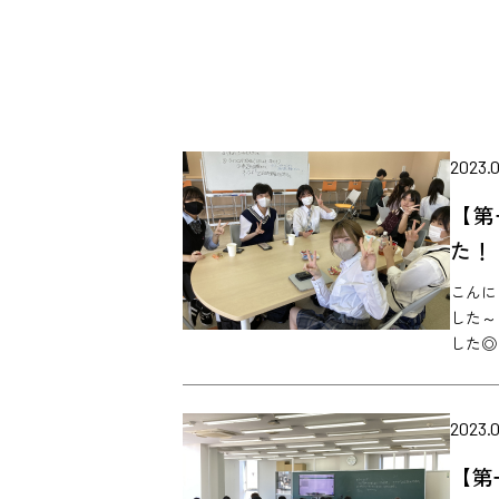
2023.0
【第
た！
こんに
した～
した◎ &
2023.0
【第