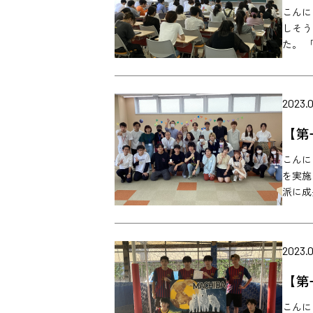
こんに
しそう
た。 「
2023.0
【第
こんに
を実施
派に成
2023.0
【第
こんに