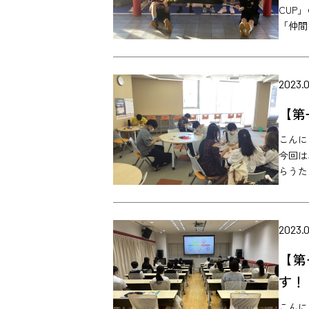
CUP
「仲間
2023.0
【第
こんに
今回は
らうため
2023.0
【第
す！
こんに