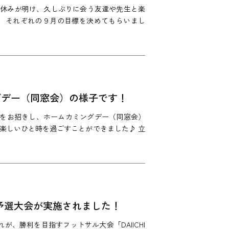
夏休みが明け、久しぶりに会う友達や先生と楽
、それぞれの９月の目標を決めてもらいまし
グデー（同窓会）の様子です！
方をお招きし、ホームカミングデー（同窓会）
楽しいひと時を過ごすことができました♪ 立
UP予選大会が実施されました！
、勝利を目指すフットサル大会「DAIICHI