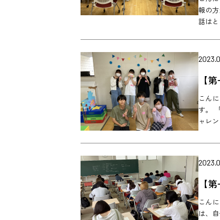
報の方
話はとて
2023.0
【第
こんに
す。 
ャレンジ
2023.0
【第
こんに
は、自