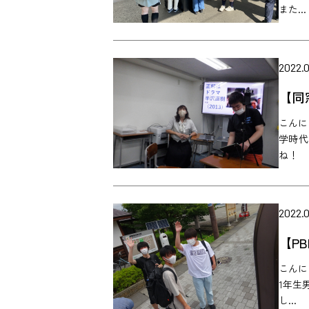
また...
2022.
【同
こんに
学時代
ね！
2022.0
【P
こんに
1年生
し...