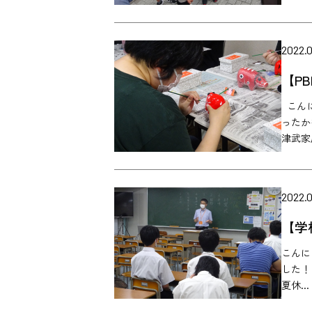
2022.
【P
こんに
ったか
津武家屋
2022.0
【学
こんに
した！
夏休...