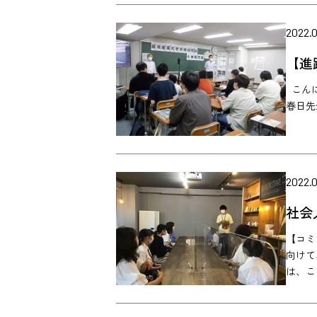
2022.0
【進
こんに
春日先
2022.0
社会
【コミ
向けて
は、こ