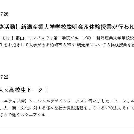
7.26
路活動】新潟産業大学学校説明会＆体験授業が行わ
ちは！ 郡山キャンパスでは第一学院グループの 「新潟産業大学学校説
生をお招きして大学がある柏崎市のPRや 観光業についての体験授業を行
7.22
人×高校生トーク！
ュニティ共育】ソーシャルデザインワークスに伺いました。ソーシャル
、人・街・文化に対する様々な社会貢献活動をしているNPO法人です（
ちらで働くスクエアクル...