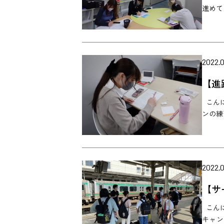
進めて
2022.0
【進
こんに
ンの練
2022.
【サ
こんに
キャン