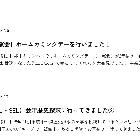
08.24
窓会】ホームカミングデーを行いました！
ちは！ 郡山キャンパスではホームカミングデー（同窓会）が2年振りに
お世話になった先生がzoomで参加してくれたり大盛況でした！ 卒
8.10
BL・SEL】会津歴史探求に行ってきました②
ちは！ 今回は引き続き会津歴史探求の記事を投稿していきたいと思
男子3人のグループで、飯盛山にある白虎隊のお墓参りに行ってきまし