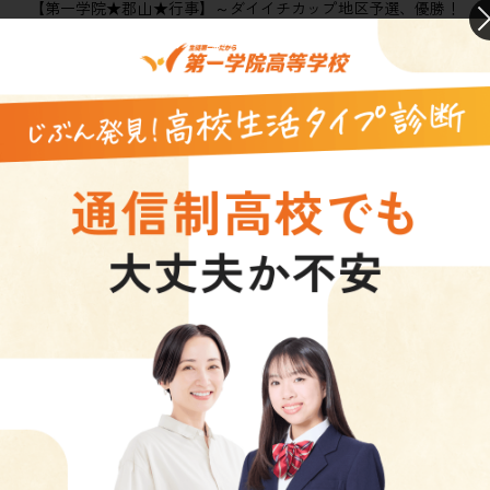
【第一学院★郡山★行事】～ダイイチカップ地区予選、優勝！
～
2026.07.27
【第一学院★郡山★行事】～中学生対象の入試説明会～