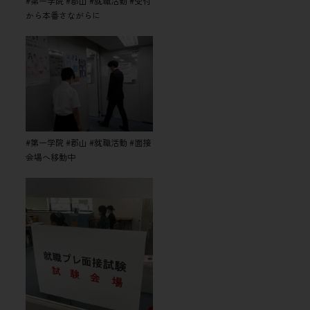
#第一学院 #郡山 #就職活動 #受付
から本番さながらに
#第一学院 #郡山 #就職活動 #面接
会場へ移動中