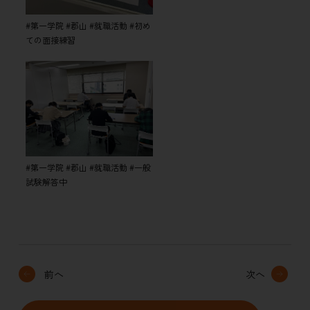
#第一学院 #郡山 #就職活動 #初め
ての面接練習
#第一学院 #郡山 #就職活動 #一般
試験解答中
前へ
次へ