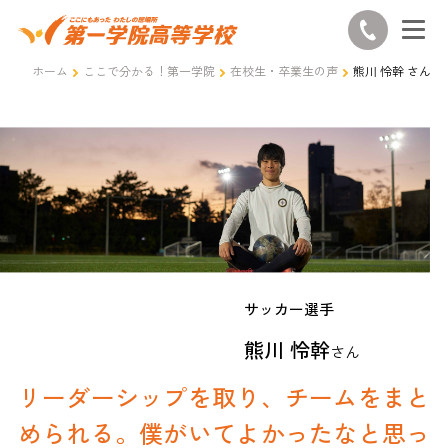
ホーム
ここで分かる！第一学院
在校生・卒業生の声
熊川 怜幹 さん
サッカー選手
熊川 怜幹
さん
リーダーシップを取り、チームをまと
められる。僕がいてよかったなと思っ