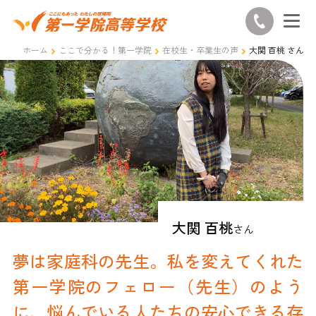
ホーム
ここで分かる！第一学院
在校生・卒業生の声
大関 百桃 さん
大関 百桃
さん
夢は家庭科の先生。私を変えてくれた
第一学院のフェロー（先生）のよう
に、悩んでいる人たちの安心できる存