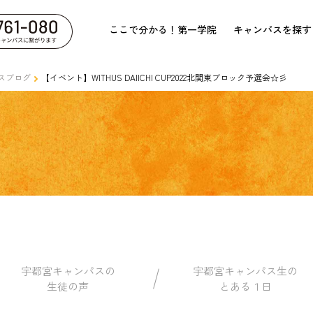
ここで分かる！第一学院
キャンパスを探す
スブログ
【イベント】WITHUS DAIICHI CUP2022北関東ブロック予選会☆彡
宇都宮キャンパスの
宇都宮キャンパス生の
生徒の声
とある１日