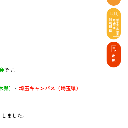
会
です。
木県）
と
埼玉キャンパス（埼玉県
）
りしました。