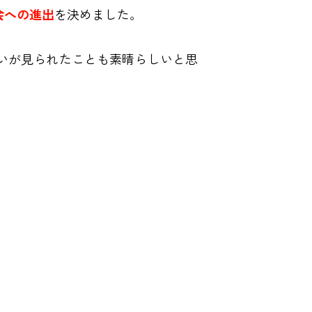
会
への進出
を決めました。
いが見られたことも素晴らしいと思
。
。