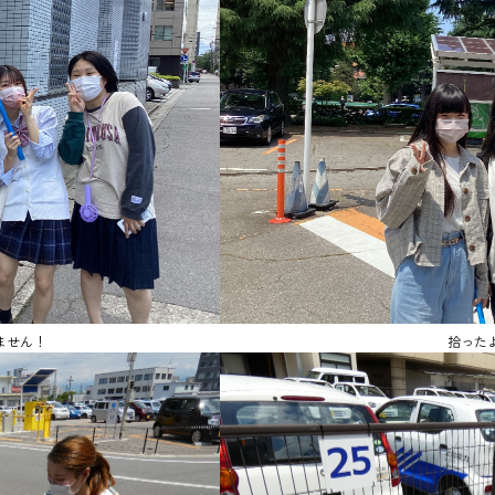
ません！
拾った