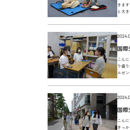
きます
と大き
2024.0
国際
こんに
り盛り
ルゼンチ
2024.
国際
こんに
きっか