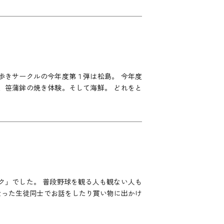
歩きサークルの今年度第１弾は松島。 今年度
、笹蒲鉾の焼き体験。そして海鮮。 どれをと
ク」でした。 普段野球を観る人も観ない人も
なった生徒同士でお話をしたり買い物に出かけ