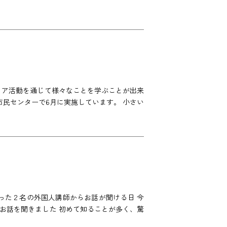
ィア活動を通じて様々なことを学ぶことが出来
市民センターで6月に実施しています。 小さい
った２名の外国人講師からお話が聞ける日 今
お話を聞きました 初めて知ることが多く、驚