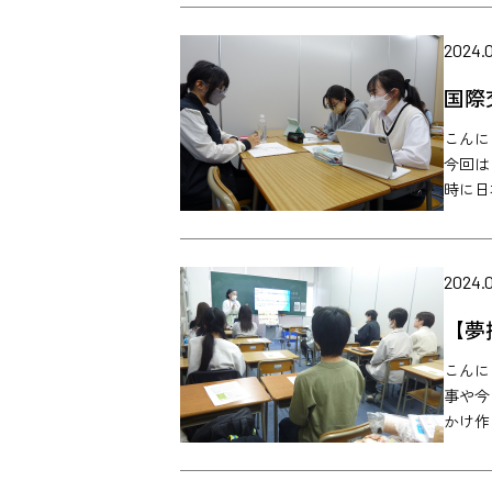
2024.0
国際
こんに
今回は
時に日
2024.0
【夢
こんに
事や今
かけ作