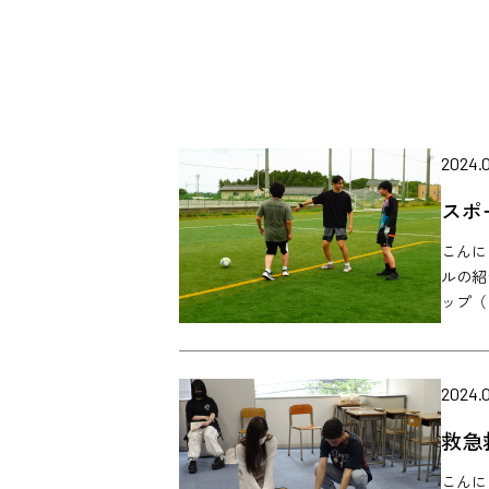
2024.0
スポ
こんに
ルの紹
ップ（
2024.0
救急
こんに