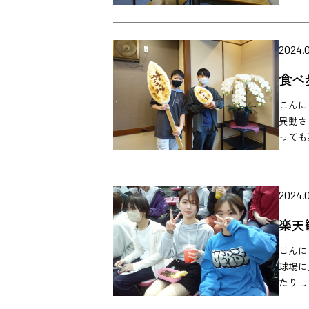
2024.0
食べ
こんに
異動さ
っても
2024.0
楽天
こんに
球場に
たりし