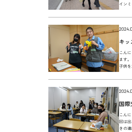
インミ
2024.0
キッ
こんに
ます。
子供を
2024.
国際
こんに
回は出
きの連