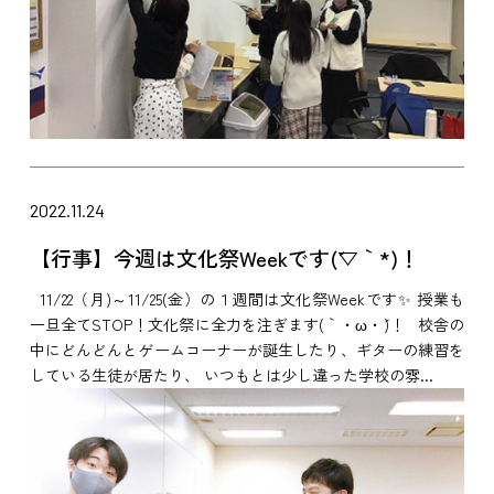
2022.11.24
【行事】今週は文化祭Weekです(´▽｀*)！
11/22（月)～11/25(金）の１週間は文化祭Weekです✨ 授業も
一旦全てSTOP！文化祭に全力を注ぎます(｀・ω・´)！ 校舎の
中にどんどんとゲームコーナーが誕生したり、ギターの練習を
している生徒が居たり、 いつもとは少し違った学校の雰...