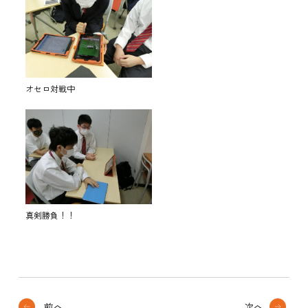
オセロ対戦中
真剣勝負！！
前へ
次へ