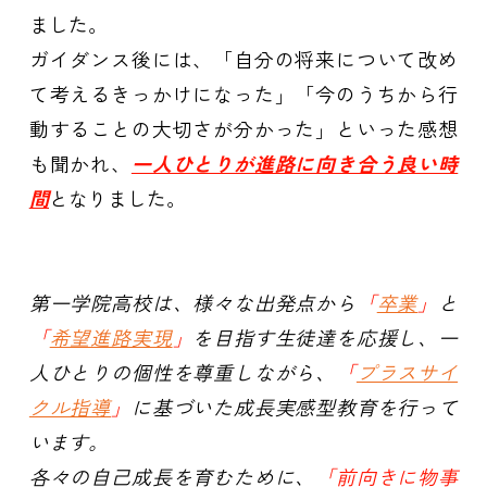
ました。
ガイダンス後には、「自分の将来について改め
て考えるきっかけになった」「今のうちから行
動することの大切さが分かった」といった感想
も聞かれ、
一人ひとりが進路に向き合う良い時
間
となりました。
第一学院高校は、様々な出発点から
「
卒業
」
と
「
希望進路実現
」
を目指す生徒達を応援し、
一
人ひとりの個性を尊重しながら、
「
プラスサイ
クル指導
」
に基づいた成長実感型教育を行って
います。
各々の自己成長を育むために、
「前向きに物事