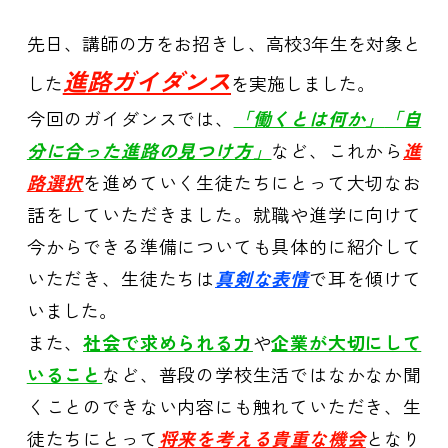
先日、講師の方をお招きし、高校3年生を対象と
進路ガイダンス
した
を実施しました。
今回のガイダンスでは、
「働くとは何か」
「自
分に合った進路の見つけ方」
など、これから
進
路選択
を進めていく生徒たちにとって大切なお
話をしていただきました。就職や進学に向けて
今からできる準備についても具体的に紹介して
いただき、生徒たちは
真剣な表情
で耳を傾けて
いました。
また、
社会で求められる力
や
企業が大切にして
いること
など、普段の学校生活ではなかなか聞
くことのできない内容にも触れていただき、生
徒たちにとって
将来を考える貴重な機会
となり