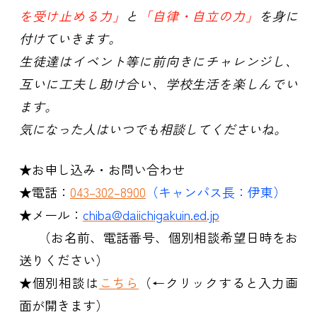
を受け止める力」
と
「自律・自立の力」
を身に
付けていきます。
生徒達はイベント等に前向きにチャレンジし、
互いに工夫し
助け合い、学校生活を楽しんでい
ます。
気になった人はいつでも相談してくださいね。
★お申し込み・お問い合わせ
★電話：
043–302–8900
（キャンパス長：伊東）
★メール：
chiba@daiichigakuin.ed.jp
（お名前、電話番号、個別相談希望日時をお
送りください）
★個別相談は
こちら
（←クリックすると入力画
面が開きます）