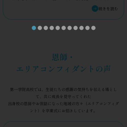
ど、この一歩をこれからの成長に繋げていきます。
っても何より嬉しい毎日でした。もともと仲の良い親子でし
たが、高校生活を通じてさらに絆が深まった気がします。あ
と、正直に言えば、私の方が子供の高校生活を一番楽しんで
いたかもしれません。同級生のお母さんを誘って焼肉に行っ
たり……笑。第一学院高校は、子供が内に秘めていた力を自
然に引き出してくれた場所です。先生方が常に温かく、本人
のペースを尊重してサポートしてくださったおかげで、今の
恩師・
積極的な姿があるのだと感じています。これから先、もっと
大変なこともあるかもしれないけれど、この3年間を乗り越え
エリアコンフィダントの声
てきたあなたなら大丈夫。いつまでも、一番の味方として応
援しています！
第一学院高校では、生徒たちの感謝の気持ちを伝える場とし
て、共に成長を見守ってくれた
出身校の恩師やお世話になった地域の方々（エリアコンフィダ
ント）を卒業式にお招きしています。