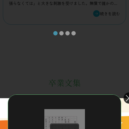
張らなくては」と大きな刺激を受けました。無償で誰かのた
めに動く経験を高校時代に積めたことは、これからの人生に
おいてかけがえのない財産になります。この3年間で培ったも
のを自信に変えて、社会という広い舞台でますます活躍され
ることを願っています。ご卒業、本当におめでとうございま
す！
卒業文集