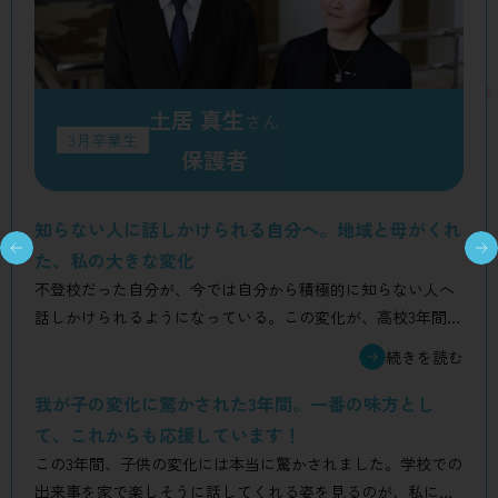
土居 真生
さん
3月卒業生
保護者
知らない人に話しかけられる自分へ。地域と母がくれ
た、私の大きな変化
不登校だった自分が、今では自分から積極的に知らない人へ
話しかけられるようになっている。この変化が、高校3年間で
得た一番の自信です。学校生活だけでなく、ボランティア活
動などで地域の方々と関わった経験も、自分を大きく変えて
くれました。そこで学んだ「人と協力する大切さ」を、これ
我が子の変化に驚かされた3年間。一番の味方とし
からも大切にしていきたいと思っています。また、ずっとそ
て、これからも応援しています！
ばで見守り、世話を焼いてくれた母には、感謝の気持ちでい
この3年間、子供の変化には本当に驚かされました。学校での
っぱいです。まだまだこれからもお世話になると思うけれ
出来事を家で楽しそうに話してくれる姿を見るのが、私にと