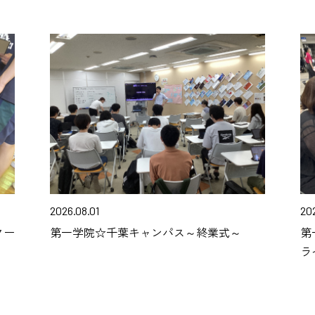
2026.08.01
20
クー
第一学院☆千葉キャンパス～終業式～
第
ラ