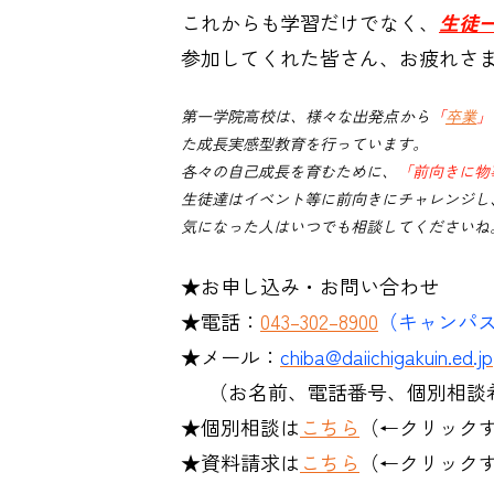
これからも学習だけでなく、
生徒
参加してくれた皆さん、お疲れさ
第一学院高校は、様々な出発点から
「
卒業
」
た成長実感型教育を行っています。
各々の自己成長を育むために、
「前向きに物
生徒達はイベント等に前向きにチャレンジし
気になった人はいつでも相談してくださいね
★お申し込み・お問い合わせ
★電話：
043–302–8900
（キャンパ
★メール：
chiba@daiichigakuin.ed.jp
（お名前、電話番号、個別相談希
★個別相談は
こちら
（←クリック
★資料請求は
こちら
（←クリックす