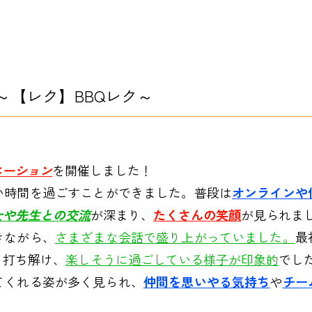
～【レク】BBQレク～
エーション
を開催しました！
い時間を過ごすことができました。普段は
オンラインや
士や先生との交流
が深まり、
たくさんの笑顔
が見られま
きながら、
さまざまな会話で盛り上がっていました。
最
と打ち解け、
楽しそうに過ごしている様子が印象的
でし
てくれる姿が多く見られ、
仲間を思いやる気持ち
や
チー