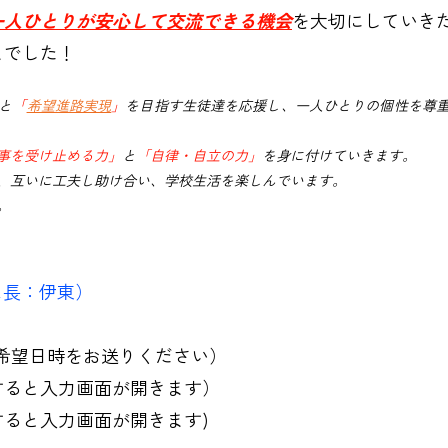
一人ひとりが安心して交流できる機会
を大切にしていき
までした！
と
「
希望進路実現
」
を目指す生徒達を応援し、
一人ひとりの個性を尊
事を受け止める力」
と
「自律・自立の力」
を身に付けていきます。
、互いに工夫し
助け合い、学校生活を楽しんでいます。
。
ス長：伊東）
望日時をお送りください）
すると入力画面が開きます）
ると入力画面が開きます)