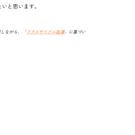
たいと思います。
重しながら、
「
プラスサイクル指導
」
に基づい