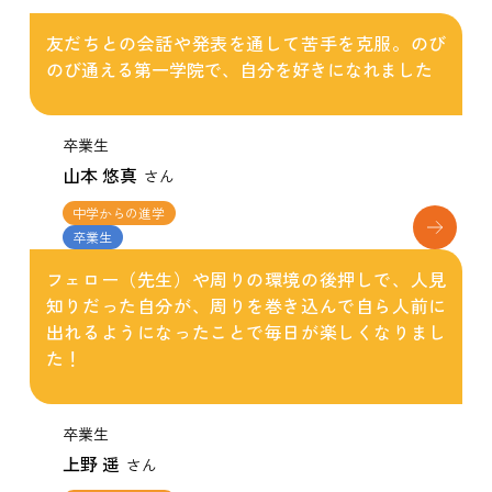
友だちとの会話や発表を通して苦手を克服。のび
のび通える第一学院で、自分を好きになれました
卒業生
山本 悠真
さん
中学からの進学
卒業生
フェロー（先生）や周りの環境の後押しで、人見
知りだった自分が、周りを巻き込んで自ら人前に
出れるようになったことで毎日が楽しくなりまし
た！
卒業生
上野 遥
さん