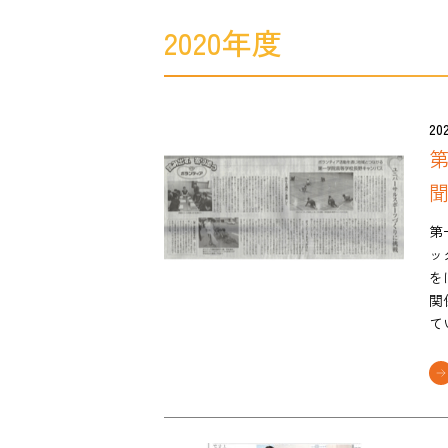
2020年度
202
聞
第
ッ
を
関
て