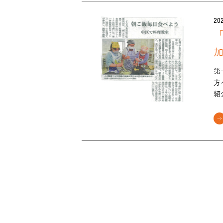
202
「
第
方
紹