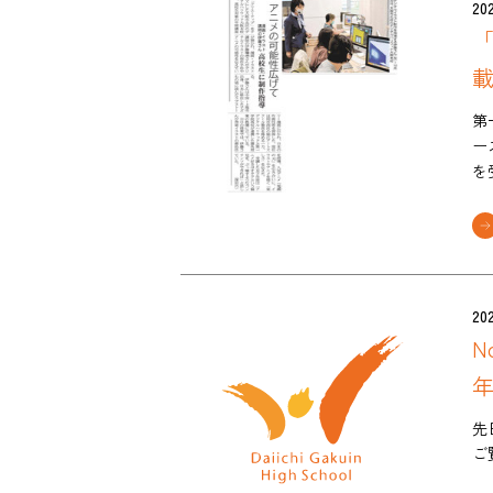
202
「
第
ー
を
202
N
年
先
ご