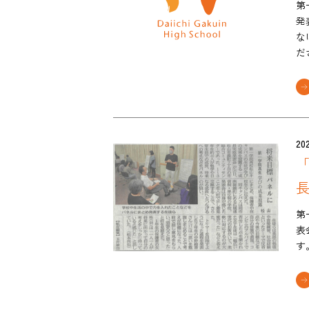
第
発
な
だ
202
「
第
表
す