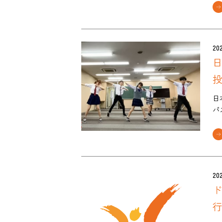
202
日
パ
202