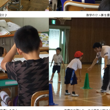
紹介♪
数学のひっ算を優