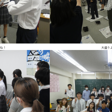
ね！
大盛り