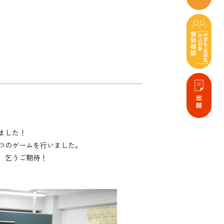
ました！
つのゲームを行いました。
、乞うご期待！