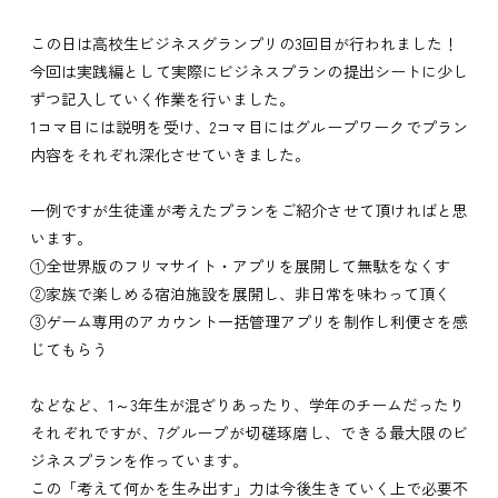
この日は高校生ビジネスグランプリの3回目が行われました！
今回は実践編として実際にビジネスプランの提出シートに少し
ずつ記入していく作業を行いました。
1コマ目には説明を受け、2コマ目にはグループワークでプラン
内容をそれぞれ深化させていきました。
一例ですが生徒達が考えたプランをご紹介させて頂ければと思
います。
①全世界版のフリマサイト・アプリを展開して無駄をなくす
②家族で楽しめる宿泊施設を展開し、非日常を味わって頂く
③ゲーム専用のアカウント一括管理アプリを制作し利便さを感
じてもらう
などなど、1～3年生が混ざりあったり、学年のチームだったり
それぞれですが、7グループが切磋琢磨し、できる最大限のビ
ジネスプランを作っています。
この「考えて何かを生み出す」力は今後生きていく上で必要不