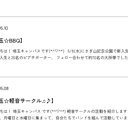
5.10
玉☆BBQ】
ちは！ 埼玉キャンパスです(*^▽^*) 5/8(水)にさぎ山記念公園で新
入生と20名のピアサポーター、 フェロー合わせて約70名の大所帯でした
05.08
玉☆軽音サークル♫♪】
ちは！ 埼玉キャンパス です(*^▽^*) 軽音サークルの活動を紹介します！
、月曜日と水曜日に集まって、自分たちでバンドを組んで活動しています！ "Q( ˙