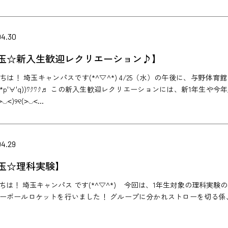
04.30
玉☆新入生歓迎レクリエーション♪】
ちは！ 埼玉キャンパスです(*^▽^*) 4/25（水）の午後に、与野
((*p'∀'q))ﾜｸﾜｸ♬ この新入生歓迎レクリエーションには、新1年
◡˂)୨୧(˃◡˂...
04.29
玉☆理科実験】
ちは！ 埼玉キャンパス です(*^▽^*) 今回は、1年生対象の理科実
ーボールロケットを行いました！ グループに分かれストローを切る係