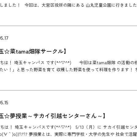
しました！ 今回は、大宮区役所の隣にある 山丸児童公園に行きました！
5.17
玉☆菜tama畑隊サークル】
ちは！ 埼玉キャンパス です(*^▽^*) 今回は菜tama畑隊 の活動
たい！」と思った野菜を育て 収穫した野菜を使って料理を作ります！ ちな
5.15
玉☆夢授業～サカイ引越センターさん～】
ちは！ 埼玉キャンパスです(*^▽^*) 5/13（月）に サカイ引越
((o(´∀｀)o))ﾜｸﾜｸ 夢授業とは、実際に専門学校・大学の先生や 社会で