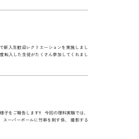
体育館で新入生歓迎レクリエーションを実施しまし
生や今年度転入した生徒がたくさん参加してくれまし
験の様子をご報告します‼ 今回の理科実験では、
、スーパーボールに竹串を刺す係、 撮影する