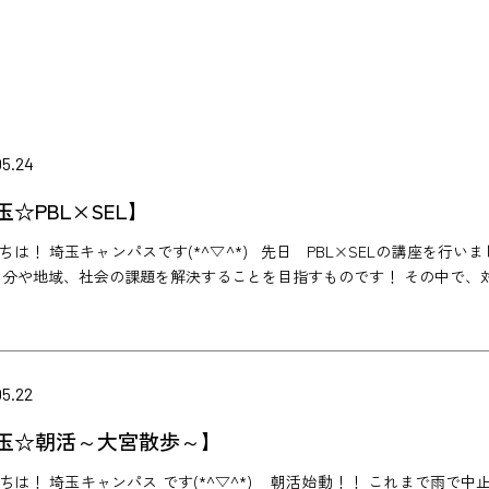
05.24
玉☆PBL×SEL】
は！ 埼玉キャンパスです(*^▽^*) 先日 PBL×SELの講座を行いました！ PBL
自分や地域、社会の課題を解決することを目指すものです！ その中で、対
05.22
玉☆朝活～大宮散歩～】
ちは！ 埼玉キャンパス です(*^▽^*) 朝活始動！！ これまで雨で中止