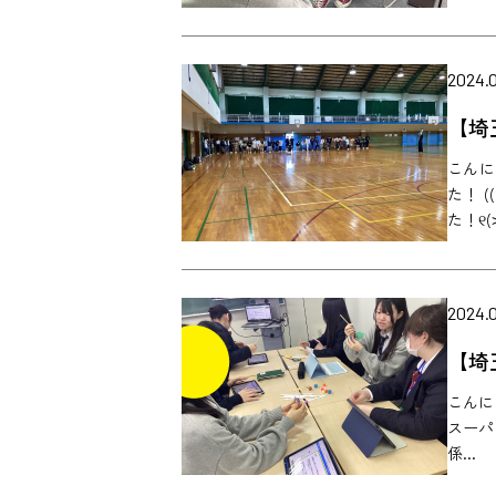
2024.
【埼
こんに
た！ 
た！୧(˃
2024.
【埼
こんに
スーパ
係...