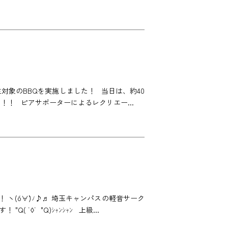
入生対象のBBQを実施しました！ 当日は、約40
！！ ピアサポーターによるレクリエー...
 ヽ(o´∀`)ﾉ♪♬ 埼玉キャンパスの軽音サーク
◊˙ "Q)ｼｬﾝｼｬﾝ 上級...