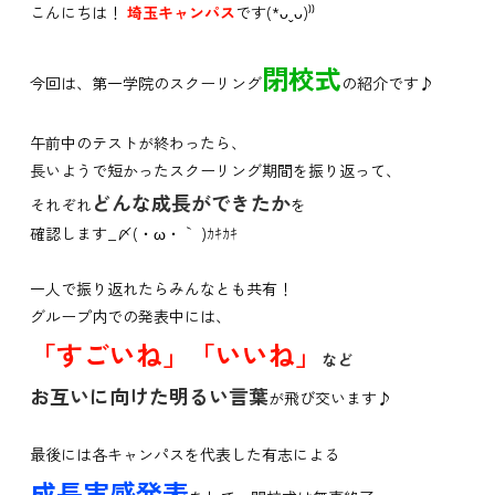
こんにちは！
埼玉キャンパス
です(*ᴗˬᴗ)⁾⁾
閉校式
今回は、第一学院のスクーリング
の紹介です♪
午前中のテストが終わったら、
長いようで短かったスクーリング期間を振り返って、
どんな成長ができたか
それぞれ
を
確認します_〆(・ω・｀ )ｶｷｶｷ
一人で振り返れたらみんなとも共有！
グループ内での発表中には、
「すごいね」「いいね」
など
お互いに向けた明るい言葉
が飛び交います♪
最後には各キャンパスを代表した有志による
成長実感発表