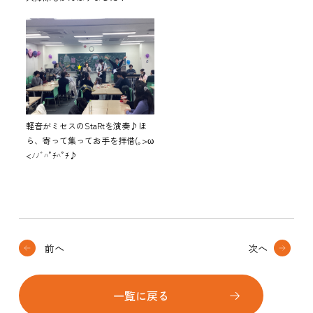
軽音がミセスのStaRtを演奏♪ほ
ら、寄って集ってお手を拝借(｡>ω
<ﾉﾉﾞﾊﾟﾁﾊﾟﾁ♪
前へ
次へ
一覧に戻る