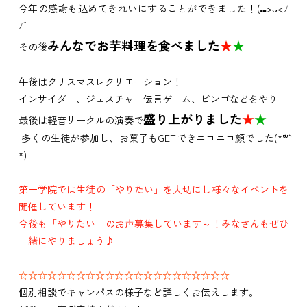
今年の感謝も込めてきれいにすることができました！(⑉>ᴗ<ﾉ
ﾉﾞ
みんなでお芋料理を食べました
★
★
その後
午後はクリスマスレクリエーション！
インサイダー、ジェスチャー伝言ゲーム、ビンゴなどをやり
盛り上がりました
★
★
最後は軽音サークルの演奏で
多くの生徒が参加し、お菓子もGETできニコニコ顔でした(*´꒳`
*)
第一学院では生徒の「やりたい」を大切にし様々なイベントを
開催しています！
今後も「やりたい」のお声募集しています～！みなさんもぜひ
一緒にやりましょう♪
☆☆☆☆☆☆☆☆☆☆☆☆☆☆☆☆☆☆☆☆☆☆
個別相談でキャンパスの様子など詳しくお伝えします。