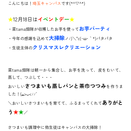
こんにちは！
埼玉キャンパス
です(*^▽^*)
★
12月18日は
イ
ベ
ン
ト
デ
ー
★
お芋パーティ
・菜tama畑隊が収穫したお芋を使って
大掃除
・今年の感謝を込めて
ノﾉ)＼"c(･ω･｀*)パタパタ
クリスマスレクリエーション
・生徒主体の
菜tama畑隊は朝一から集合し、お芋を洗って、皮をむいて、
蒸して、つぶして・・・
さつまいも蒸しパンと茶巾つつみ
おいしい
を作りま
した！(⑉>ᴗ<ﾉﾉﾞ
ありがと
＼おいしいさつまいもを育てて、ふるまってくれて
う
★
★
／
さつまいも調理中に他生徒はキャンバスの大掃除！