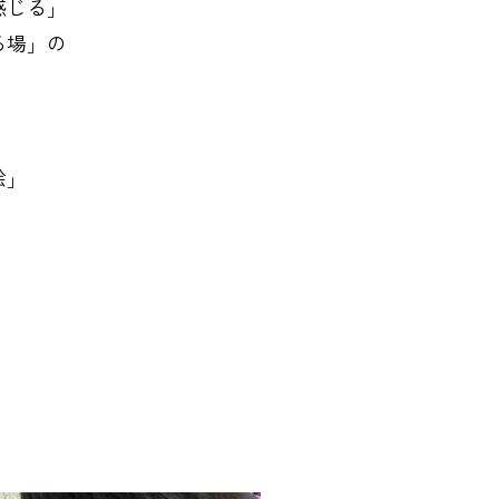
感じる」
る場」の
絵」