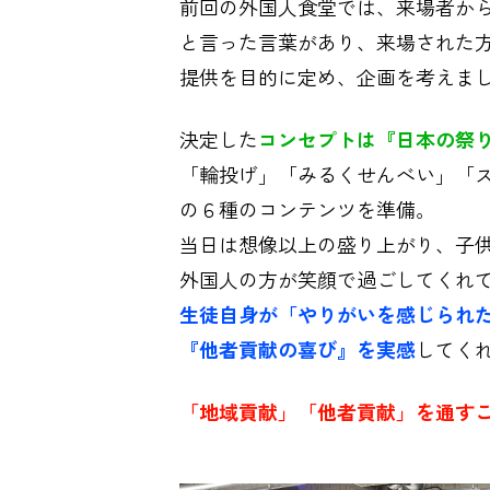
前回の外国人食堂では、来場者か
と言った言葉があり、来場された
提供を目的に定め、企画を考えま
決定した
コンセプトは『日本の祭
「輪投げ」「みるくせんべい」「
の６種のコンテンツを準備。
当日は想像以上の盛り上がり、子
外国人の方が笑顔で過ごしてくれ
生徒自身が「やりがいを感じられ
『他者貢献の喜び』を実感
してく
「地域貢献」「他者貢献」を通す