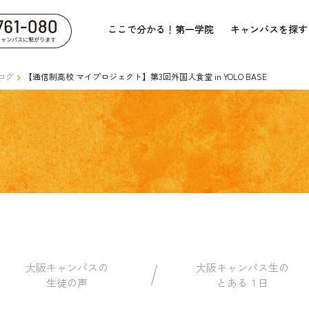
ここで分かる！第一学院
キャンパスを探す
ログ
【通信制高校 マイプロジェクト】第3回外国人食堂 in YOLO BASE
大阪キャンパスの
大阪キャンパス生の
生徒の声
とある１日