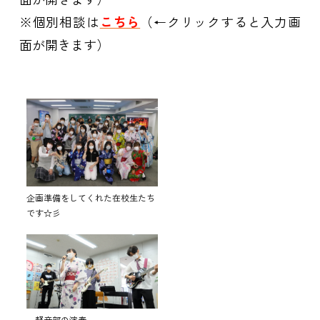
※個別相談は
こちら
（←クリックすると入力画
面が開きます）
企画準備をしてくれた在校生たち
です☆彡
～軽音部の演奏～