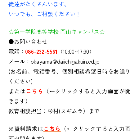
徒達がたくさんいます。
いつでも、ご相談ください！
☆第一学院高等学校 岡山キャンパス☆
●お問い合わせ
電話：
086-232-5561
（10:00~17:30）
メール：okayama@daiichigakuin.ed.jp
(お名前、電話番号、個別相談希望日時をお送り
ください)
または
こちら
（←クリックすると入力画面が開
きます）
教育相談担当：杉村(スギムラ）まで
※資料請求は
こちら
（←クリックすると入力画
面が開きます）