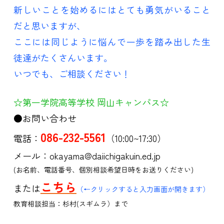
新しいことを始めるにはとても勇気がいること
だと思いますが、
ここには同じように悩んで一歩を踏み出した生
徒達がたくさんいます。
いつでも、ご相談ください！
☆第一学院高等学校 岡山キャンパス☆
●お問い合わせ
086-232-5561
電話：
（10:00~17:30）
メール：okayama@daiichigakuin.ed.jp
(お名前、電話番号、個別相談希望日時をお送りください)
こちら
または
（←クリックすると入力画面が開きます）
教育相談担当：杉村(スギムラ）まで