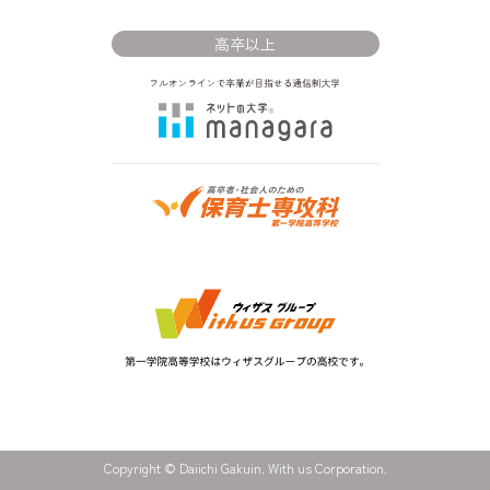
高卒以上
Copyright © Daiichi Gakuin. With us Corporation.