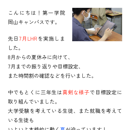
こんにちは！第一学院
岡山キャンパスです。
先日
7月LHR
を実施しま
した。
8月からの夏休みに向けて、
7月までの振り返りや目標設定、
また時間割の確認などを行いました。
中でもとくに三年生は
真剣な様子
で目標設定に
取り組んでいました。
大学受験を考えている生徒、また就職を考えて
いる生徒も
いよいよ本格的に動く
夏
が迫っています！