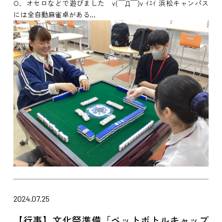
O、オセロなどで遊びました v(￣Д￣)v ｲｴｲ 浜松キャンパス
には全自動麻雀卓がある...
2024.07.25
【行事】文化祭準備「ペットボトルキャップ