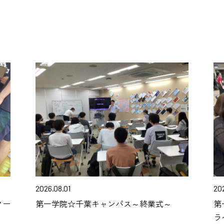
2026.08.01
20
クー
第一学院☆千葉キャンパス～終業式～
第
ラ