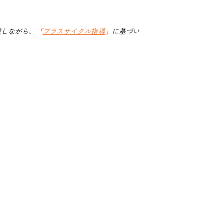
重しながら、
「
プラスサイクル指導
」
に基づい