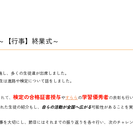
～【行事】終業式～
施し、
多くの生徒達が出席しました。
年生は進路や検定について話をしました。
検定の合格証書授与
学習優秀者
されて、
や
すらら
の
の表彰
も行
れた生徒の紹介もし、
自らの活動が全国へ広がる
可能性があることを実
行事を大切にし、節目にはそれまでの振り返りを各々行い、次のチャレ