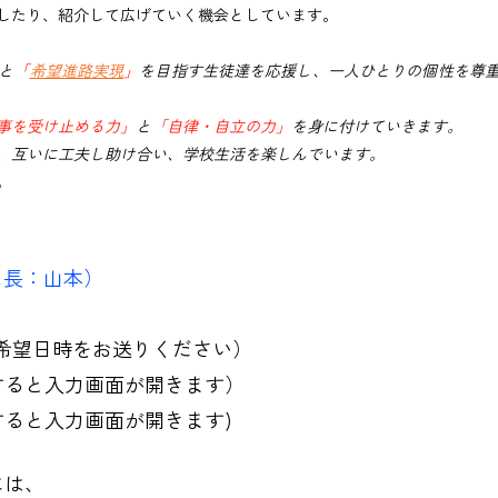
したり、紹介して広げていく機会としています。
と
「
希望進路実現
」
を目指す生徒達を応援し、
一人ひとりの個性を尊
事を受け止める力」
と
「自律・自立の力」
を身に付けていきます。
、互いに工夫し
助け合い、学校生活を楽しんでいます。
。
ス長：山本）
望日時をお送りください）
すると入力画面が開きます）
ると入力画面が開きます)
には、