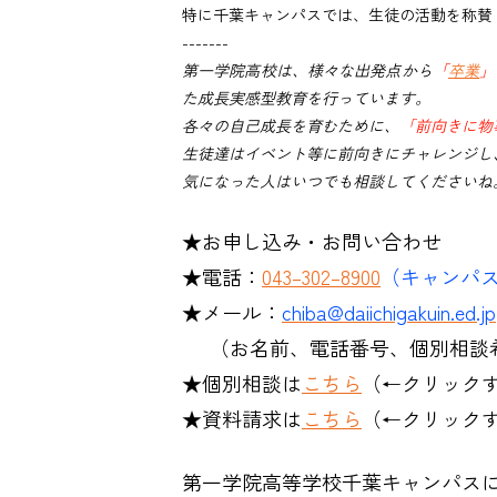
特に千葉キャンパスでは、生徒の活動を称賛
-------
第一学院高校は、様々な出発点から
「
卒業
」
た成長実感型教育を行っています。
各々の自己成長を育むために、
「前向きに物
生徒達はイベント等に前向きにチャレンジし
気になった人はいつでも相談してくださいね
★お申し込み・お問い合わせ
★電話：
043–302–8900
（キャンパ
★メール：
chiba@daiichigakuin.ed.jp
（お名前、電話番号、個別相談希
★個別相談は
こちら
（←クリック
★資料請求は
こちら
（←クリックす
第一学院高等学校千葉キャンパス