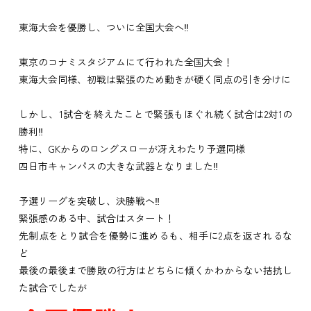
東海大会を優勝し、ついに全国大会へ‼
東京のコナミスタジアムにて行われた全国大会！
東海大会同様、初戦は緊張のため動きが硬く同点の引き分けに
しかし、1試合を終えたことで緊張もほぐれ続く試合は2対1の
勝利‼
特に、GKからのロングスローが冴えわたり予選同様
四日市キャンパスの大きな武器となりました‼
予選リーグを突破し、決勝戦へ‼
緊張感のある中、試合はスタート！
先制点をとり試合を優勢に進めるも、相手に2点を返されるな
ど
最後の最後まで勝敗の行方はどちらに傾くかわからない拮抗し
た試合でしたが