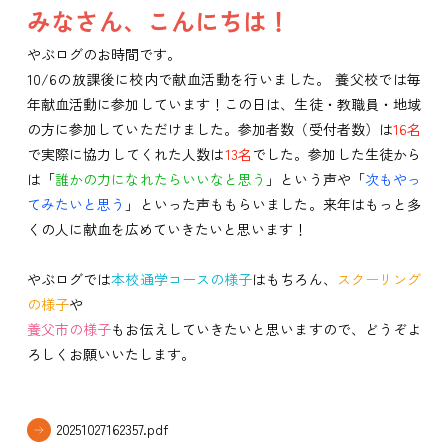
みなさん、こんにちは！
やぶログのお時間です。
10/6の放課後に校内で献血活動を行いました。 養父校では毎
年献血活動に参加しています！この日は、生徒・教職員・地域
の方に参加していただけました。参加者数（受付者数）は
16名
で実際に協力してくれた人数は
13名
でした。参加した生徒から
は「
誰かの力になれたらいいなと思う
」という声や「
次もやっ
てみたいと思う
」といった声ももらいました。来年はもっと多
くの人に献血を広めていきたいと思います！
やぶログでは
本校通学コースの様子
はもちろん、
スクーリング
の様子
や
養父市の様子
もお伝えしていきたいと思いますので、どうぞよ
ろしくお願いいたします。
20251027162357.pdf