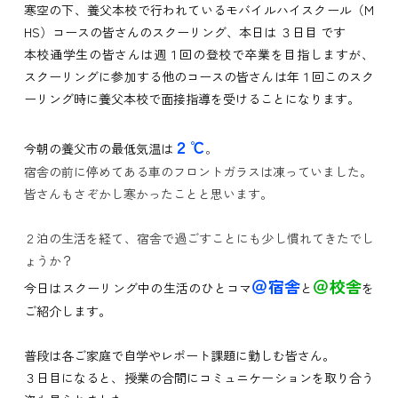
寒空の下、養父本校で行われているモバイルハイスクール（M
HS）コースの皆さんのスクーリング、本日は ３日目 です
本校通学生の皆さんは週１回の登校で卒業を目指しますが、
スクーリングに参加する他のコースの皆さんは年１回このスク
ーリング時に養父本校で面接指導を受けることになります。
２℃
今朝の養父市の最低気温は
。
宿舎の前に停めてある車のフロントガラスは凍っていました。
皆さんもさぞかし寒かったことと思います。
２泊の生活を経て、宿舎で過ごすことにも少し慣れてきたでし
ょうか？
＠宿舎
＠校舎
今日はスクーリング中の生活のひとコマ
と
を
ご紹介します。
普段は各ご家庭で自学やレポート課題に勤しむ皆さん。
３日目になると、授業の合間にコミュニケーションを取り合う