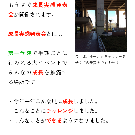
もうすぐ
成長実感発表
会
が開催されます。
成長実感発表会
とは…
第一学院
で半期ごとに
今回は、ホールとギャラリーを
行われる大イベントで
借りての発表会です！ﾜｸﾜｸ
みんなの
成長
を披露す
る場所です。
・今年一年こんな風に
成長
しました。
・こんなことに
チャレンジ
しました。
・こんなことが
できる
ようになりました。