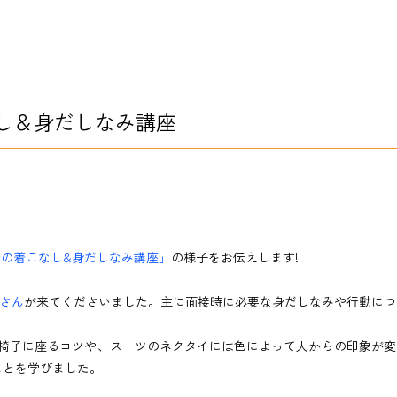
し＆身だしなみ講座
。
ツの着こなし&身だしなみ講座」
の様子をお伝えします!
田さん
が来てくださいました。
主に面接時に必要な身だしなみや行動につ
椅子に座るコツや、スーツのネクタイには色によって人からの印象が変
々なことを学びました。