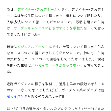
次は、
デザイナー･アカデミーさん
です
。デザイナー･アカデミ
ーさんは学校生活について話したり、機材について話したり、
入学方法について話してくださいました。 説明を聞いた生徒
は、
オープンキャンパスに行きやすそうな学校だなー
って言っ
てました！( ˙O˙ )おー
最後は
ビジュアルアーツさん
です。学費について話したり色ん
なコースについて話したりしてくださいました。他にも、生徒
の気になるコースについて回答をしてくださいました。 説明
を聞いた生徒は、
いろんなコースがあって凄い！
と言ってまし
た。
進路ガイダンスの様子を取材し、進路を早めの段階で考えてる
のすごいなって思いましたΣ(ﾟДﾟ) ガイダンス系のブログは
就
職ガイダンス
もあるのでお楽しみに!!
以上6月17日の進学ガイダンスのブログでした！ (*^ー^)ノまた