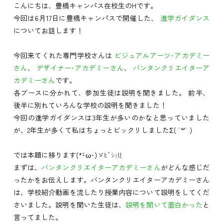
こんにちは、豊橋キャンパス在校生のHです。
今回は6月17日に豊橋キャンパスで開催した、
進学ガイダンス
についてお話します！
今回来てくれた専門学校さんは
ビジュアルアーツ･アカデミー
さん
、
デザイナー･アカデミーさん
、
バンタンクリエイターア
カデミーさん
です。
各ブースに分かれて、参加生徒は説明を聞きました。 前半、
後半に別れていろんな学校の説明を聞きました！
今回の進学ガイダンスは3年生が多いのかなと思っていました
が、2年生が多くて私はちょっとビックリしましたΣ( ˙꒳˙ )
では本題に移ります(*`･ω･)ゞﾋﾞｼｯ!!
まずは、
バンタンクリエイターアカデミーさん
がどんな感じだ
ったかをお伝えします。バンタンクリエイターアカデミーさん
は、学校紹介動画を流したり授業内容について説明をしてくだ
さいました。説明を聞いた生徒は、
説明を聞いて
面白かった
と
言ってました。