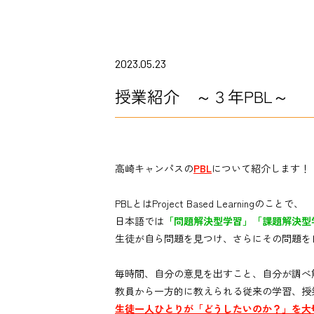
2023.05.23
授業紹介 ～３年PBL～
高崎キャンパスの
PBL
について紹介します！
PBLとは
Project Based Learningのことで、
日本語では
「問題解決型学習」「課題解決型
生徒が自ら問題を見つけ、さらにその問題を
毎時間、自分の意見を出すこと、自分が調べ
教員から一方的に教えられる従来の学習、授
生徒一人ひとりが「どうしたいのか？」を大