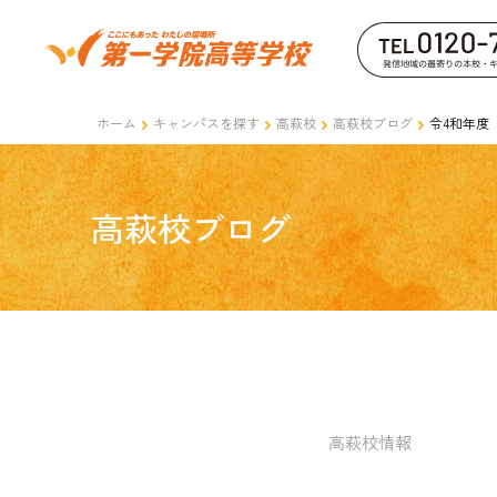
ホーム
キャンパスを探す
高萩校
高萩校ブログ
令4和年度
高萩校ブログ
高萩校情報