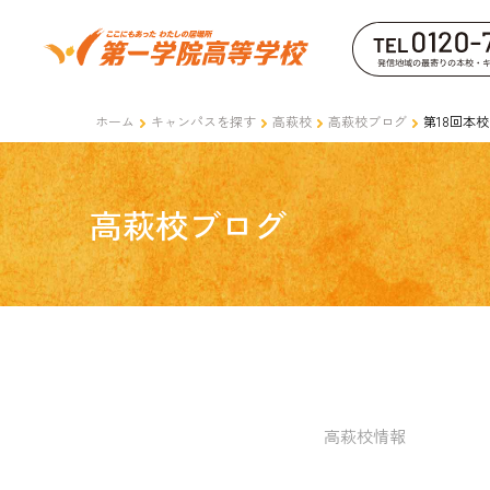
ホーム
キャンパスを探す
高萩校
高萩校ブログ
第18回本
高萩校ブログ
高萩校情報