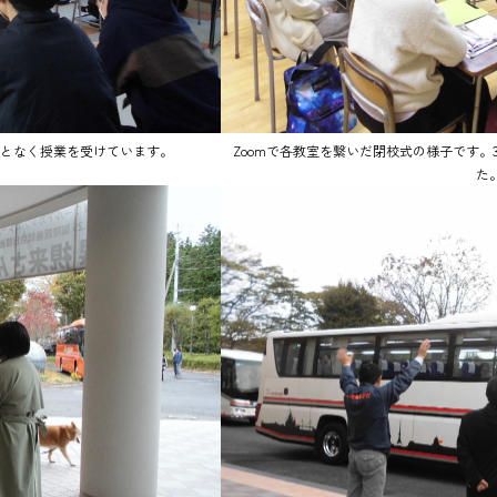
となく授業を受けています。
Zoomで各教室を繋いだ閉校式の様子です。
た