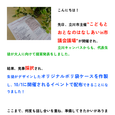
こんにちは！
”こどもと
先日、立川市主催
おとなのはなしあいin市
議会議場”
が開催され、
立川キャンパスからも、代表生
徒が大人に向けて提案発表をしました。
採択
結果、見事
され、
オリジナルポリ袋ケースを作製
生徒がデザインした
10/1に開催されるイベントで配布
し、
できることにな
りました！
ここまで、何度も話し合いを重ね、準備してきたかいがありま