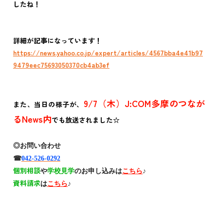
したね！
詳細が記事になっています！
https://news.yahoo.co.jp/expert/articles/4567bba4e41b97
9479eec75693050370cb4ab3ef
9/7（木）J:COM多摩のつなが
また、当日の様子が、
るNews内
でも放送されました☆
◎お問い合わせ
☎
042-526-029
2
個別相談
や
学校見学
のお申し込みは
こち
ら
♪
資料請求
は
こち
ら
♪