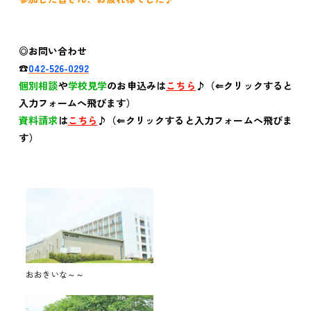
◎お問い合わせ
☎
042-526-0292
個別相談
や
学校見学
のお申込みは
こちら
♪（⇐クリックすると
入力フォームへ飛びます）
資料請求
は
こちら
♪（⇐クリックすると入力フォームへ飛びま
す）
おおきいな～～