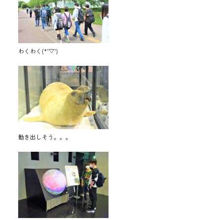
わくわく(*'▽')
動き出しそう。。。