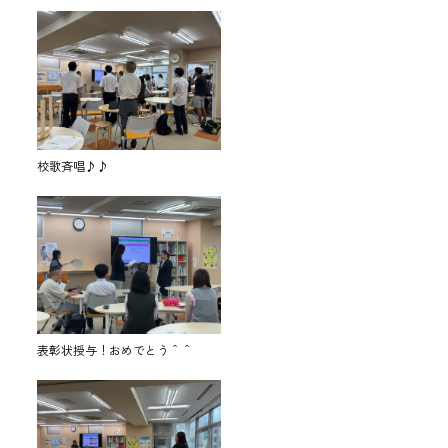
校歌斉唱♪♪
表彰状授与！おめでとう＾＾