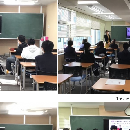
E
生徒の感想