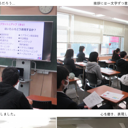
ろだろう…
挨拶には一文字ずつ意
しました。
心を磨き、表現し