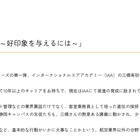
 ～好印象を与えるには～」
シリーズの第一弾、インターナショナルエアアカデミー（IAA）の三橋有
10年以上のキャリアをお持ちで、現在はIAAにて後進の育成に励まれ
ト管理などの業界裏話だけでなく、客室乗務員として培った直伝の挨拶
静岡キャンパスの生徒たちも、三橋さんの熱意ある講義に動かされ、少
など、基本的な行動がいかに大事なことかという、航空業界以外の分野