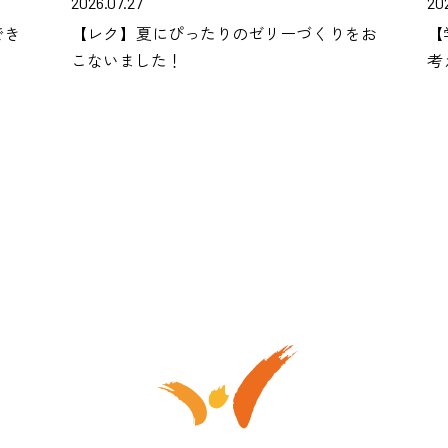
2026.07.27
20
でき
【レク】夏にぴったりのゼリーづくりをお
【
こないました！
考