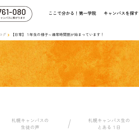
ここで分かる！第一学院
キャンパスを探す
ログ
【日常】１年生の様子～通常時間割が始まっています！
札幌キャンパスの
札幌キャンパス生の
生徒の声
とある１日