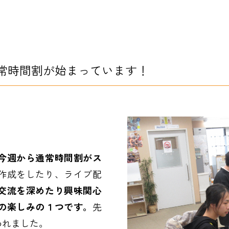
常時間割が始まっています！
。
今週から通常時間割がス
作成をしたり、ライブ配
交流を深めたり興味関心
の楽しみの１つです。
先
われました。