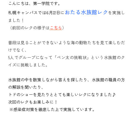
こんにちは、第一学院です。
おたる水族館レク
札幌キャンパスでは6月22日に
を実施し
ました！
（前回のレクの様子は
こちら
）
普段は見ることができないような海の動物たちを見て楽しむだ
けでなく、
5人でグループになって「ペン太の挑戦状」という水族館のク
イズに挑戦しました。
水族館の中を散策しながら答えを探したり、水族館の職員の方
の解説を聞いたり、
トドのショーを見たりととても楽しいレクになりました♪
次回のレクもお楽しみに！
※感染症対策を徹底した上で実施しています。